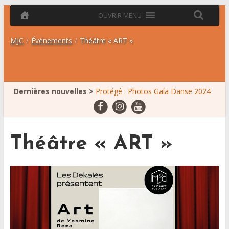
MJC
/
Événements
/
Théâtre « ART »
Dernières nouvelles >
Protégé : Photos Gala Danse 2024
Les dates à retenir
Jours fériés
30/08 – 21h00 – Cinéma en plein air
Photos Battle Kids Escalquens 2025
Théâtre « ART »