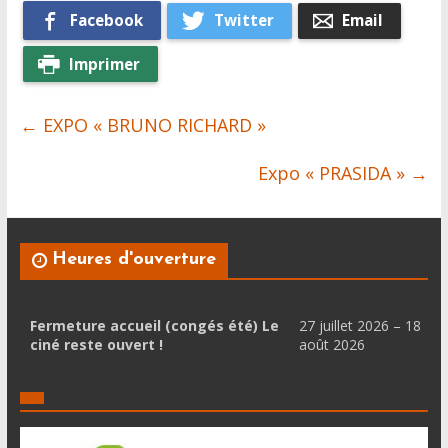
Facebook
Twitter
Email
Imprimer
←
EXPO « BRUNO RICHARD »
Expo « PRASIDA »
→
Heures d'ouverture
Fermeture accueil (congés été) Le
27 juillet 2026 – 18
ciné reste ouvert !
août 2026